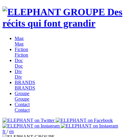
Des
récits qui font grandir
Mag
Mag
Fiction
Fiction
Doc
Doc
Div
Div
BRANDS
BRANDS
Groupe
Groupe
Contact
Contact
fr
/
en