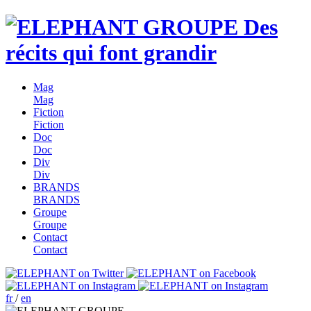
Des
récits qui font grandir
Mag
Mag
Fiction
Fiction
Doc
Doc
Div
Div
BRANDS
BRANDS
Groupe
Groupe
Contact
Contact
fr
/
en