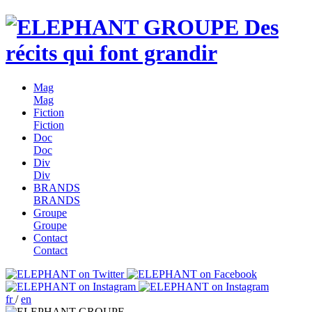
Des
récits qui font grandir
Mag
Mag
Fiction
Fiction
Doc
Doc
Div
Div
BRANDS
BRANDS
Groupe
Groupe
Contact
Contact
fr
/
en