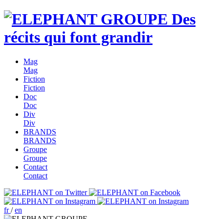
Des
récits qui font grandir
Mag
Mag
Fiction
Fiction
Doc
Doc
Div
Div
BRANDS
BRANDS
Groupe
Groupe
Contact
Contact
fr
/
en