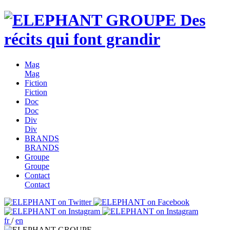
Des
récits qui font grandir
Mag
Mag
Fiction
Fiction
Doc
Doc
Div
Div
BRANDS
BRANDS
Groupe
Groupe
Contact
Contact
fr
/
en