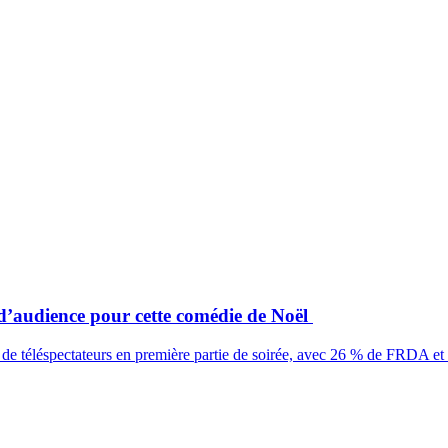
d’audience pour cette comédie de Noël
de téléspectateurs en première partie de soirée, avec 26 % de FRDA et 