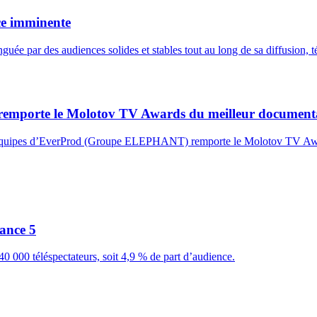
ce imminente
uée par des audiences solides et stables tout au long de sa diffusion, t
, remporte le Molotov TV Awards du meilleur document
les équipes d’EverProd (Groupe ELEPHANT) remporte le Molotov TV Aw
ance 5
0 000 téléspectateurs, soit 4,9 % de part d’audience.