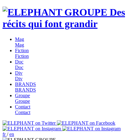
Des
récits qui font grandir
Mag
Mag
Fiction
Fiction
Doc
Doc
Div
Div
BRANDS
BRANDS
Groupe
Groupe
Contact
Contact
fr
/
en