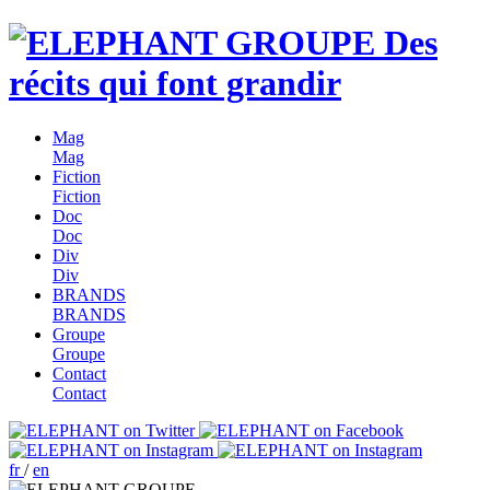
Des
récits qui font grandir
Mag
Mag
Fiction
Fiction
Doc
Doc
Div
Div
BRANDS
BRANDS
Groupe
Groupe
Contact
Contact
fr
/
en