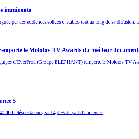
ce imminente
uée par des audiences solides et stables tout au long de sa diffusion, t
, remporte le Molotov TV Awards du meilleur document
les équipes d’EverProd (Groupe ELEPHANT) remporte le Molotov TV Aw
ance 5
0 000 téléspectateurs, soit 4,9 % de part d’audience.