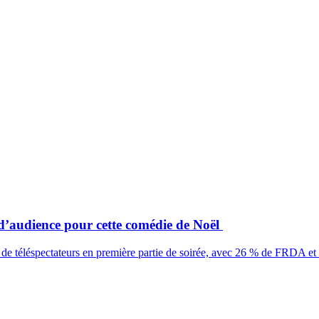
d’audience pour cette comédie de Noël
de téléspectateurs en première partie de soirée, avec 26 % de FRDA et 