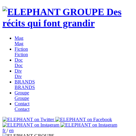
Des
récits qui font grandir
Mag
Mag
Fiction
Fiction
Doc
Doc
Div
Div
BRANDS
BRANDS
Groupe
Groupe
Contact
Contact
fr
/
en