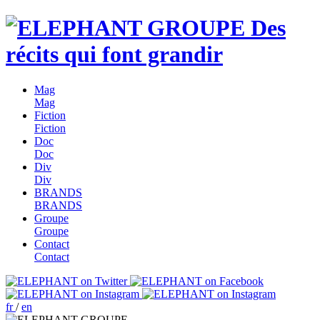
Des
récits qui font grandir
Mag
Mag
Fiction
Fiction
Doc
Doc
Div
Div
BRANDS
BRANDS
Groupe
Groupe
Contact
Contact
fr
/
en