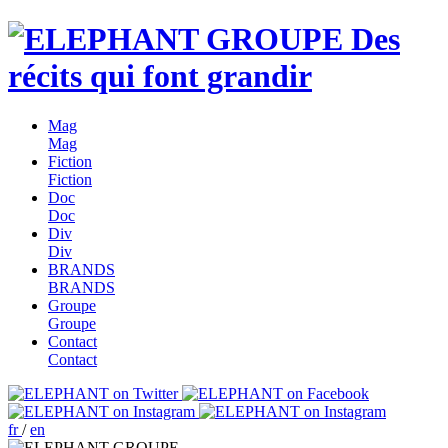
Des
récits qui font grandir
Mag
Mag
Fiction
Fiction
Doc
Doc
Div
Div
BRANDS
BRANDS
Groupe
Groupe
Contact
Contact
fr
/
en