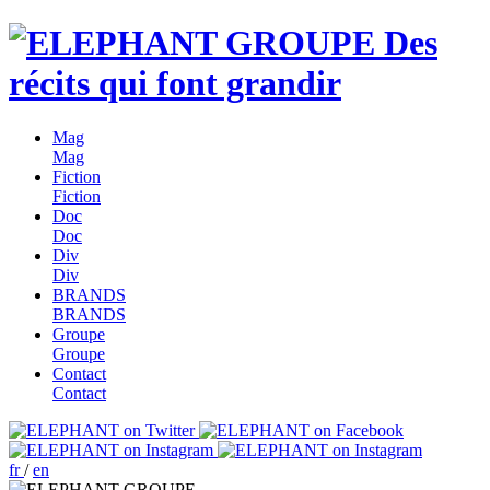
Des
récits qui font grandir
Mag
Mag
Fiction
Fiction
Doc
Doc
Div
Div
BRANDS
BRANDS
Groupe
Groupe
Contact
Contact
fr
/
en