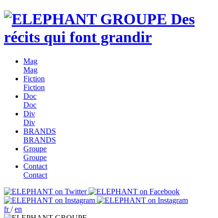
Des
récits qui font grandir
Mag
Mag
Fiction
Fiction
Doc
Doc
Div
Div
BRANDS
BRANDS
Groupe
Groupe
Contact
Contact
fr
/
en