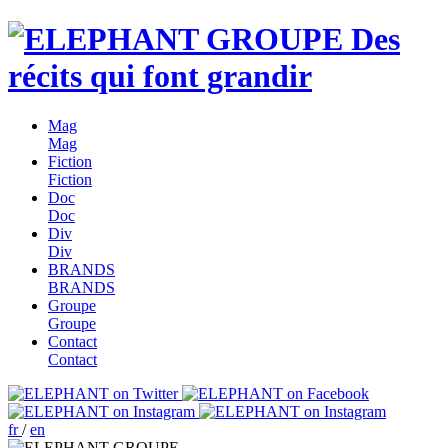
Des
récits qui font grandir
Mag
Mag
Fiction
Fiction
Doc
Doc
Div
Div
BRANDS
BRANDS
Groupe
Groupe
Contact
Contact
fr
/
en