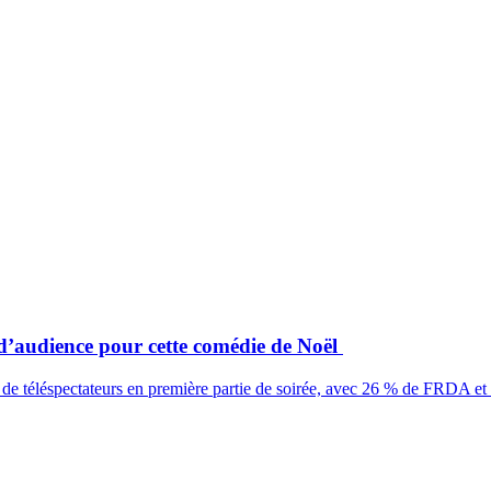
d’audience pour cette comédie de Noël
de téléspectateurs en première partie de soirée, avec 26 % de FRDA et 