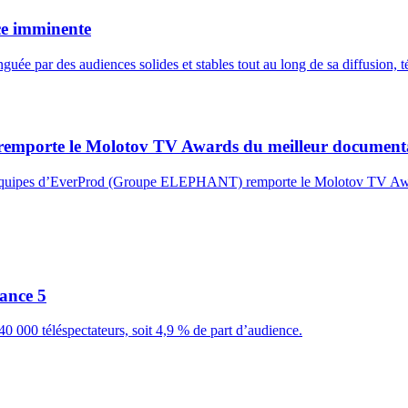
ce imminente
uée par des audiences solides et stables tout au long de sa diffusion, t
, remporte le Molotov TV Awards du meilleur document
les équipes d’EverProd (Groupe ELEPHANT) remporte le Molotov TV Aw
ance 5
0 000 téléspectateurs, soit 4,9 % de part d’audience.