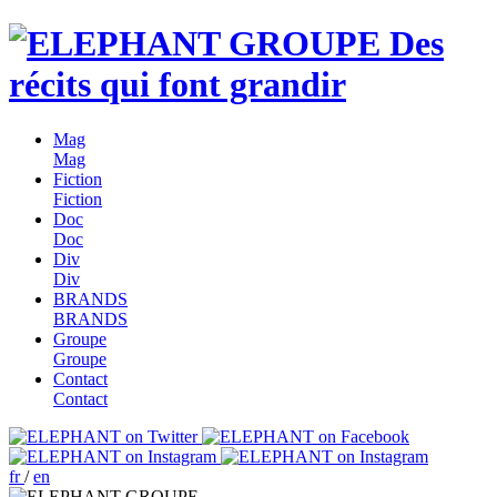
Des
récits qui font grandir
Mag
Mag
Fiction
Fiction
Doc
Doc
Div
Div
BRANDS
BRANDS
Groupe
Groupe
Contact
Contact
fr
/
en