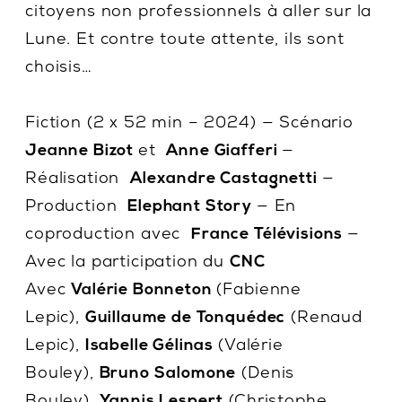
citoyens non professionnels à aller sur la
Lune. Et contre toute attente, ils sont
choisis…
Fiction (2 x 52 min – 2024) — Scénario
Jeanne Bizot
et
Anne Giafferi
—
Réalisation
Alexandre Castagnetti
—
Production
Elephant Story
— En
coproduction avec
France Télévisions
—
Avec la participation du
CNC
Avec
Valérie Bonneton
(Fabienne
Lepic),
Guillaume de Tonquédec
(Renaud
Lepic),
Isabelle Gélinas
(Valérie
Bouley),
Bruno Salomone
(Denis
Bouley),
Yannis Lespert
(Christophe